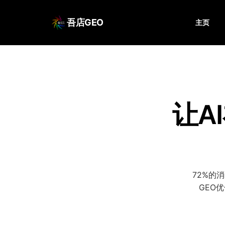
吾店GEO
主页
让A
72%的
GEO