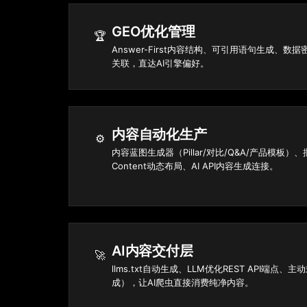
GEO优化管理
🏆
Answer-First内容结构、可引用语句生成、数
关联，直达AI引擎偏好。
内容自动化生产
⚙️
内容蓝图生成器（Pillar/对比/Q&A/产品模板）、批
Content动态布局、AI API内容生成连接。
AI内容交付层
🚀
llms.txt自动生成、LLM优化REST API端点、主
成），让AI爬虫直接消费纯净内容。